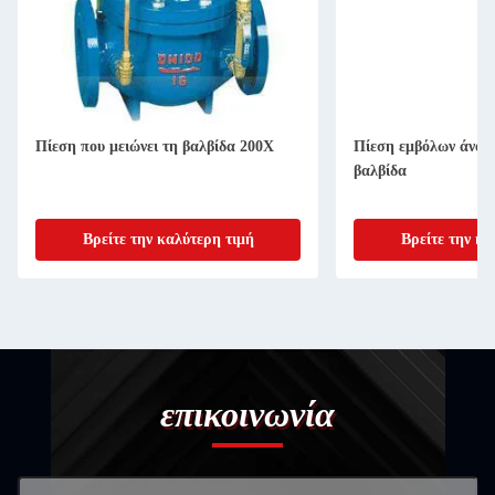
Πίεση που μειώνει τη βαλβίδα 200X
Πίεση εμβόλων άνοιξ
βαλβίδα
Βρείτε την καλύτερη τιμή
Βρείτε την κα
επικοινωνία