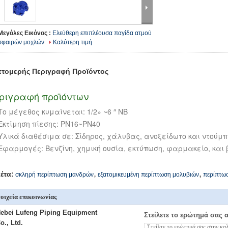
Μεγάλες Εικόνας :
Ελεύθερη επιπλέουσα παγίδα ατμού
σφαιρών μοχλών
Καλύτερη τιμή
τομερής Περιγραφή Προϊόντος
ριγραφή προϊόντων
Το μέγεθος κυμαίνεται: 1/2» ~6 ″ NB
Εκτίμηση πίεσης: PN16~PN40
Υλικά διαθέσιμα σε: Σίδηρος, χάλυβας, ανοξείδωτο και ντούμ
Εφαρμογές: Βενζίνη, χημική ουσία, εκτύπωση, φαρμακείο, και
,
,
κέτα:
σκληρή περίπτωση μανδρών
εξατομικευμένη περίπτωση μολυβιών
περίπτω
οιχεία επικοινωνίας
ebei Lufeng Piping Equipment
Στείλετε το ερώτημά σας 
o., Ltd.