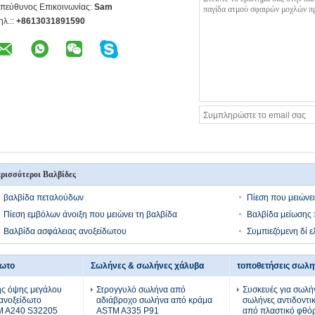
πεύθυνος Επικοινωνίας:
Sam
ηλ.::
+8613031891590
ρισσότεροι Βαλβίδες
βαλβίδα πεταλούδων
Πίεση που μειώνε
Πίεση εμβόλων άνοιξη που μειώνει τη βαλβίδα
Βαλβίδα μείωσης 
Βαλβίδα ασφάλειας ανοξείδωτου
Συμπιεζόμενη δί 
δωτο
Σωλήνες & σωλήνες χάλυβα
ής όψης μεγάλου
Στρογγυλό σωλήνα από
Συσκευές για σωλήν
ανοξείδωτο
αδιάβροχο σωλήνα από κράμα
σωλήνες αντιδοντι
M A240 S32205
ASTM A335 P91
από πλαστικό φθό