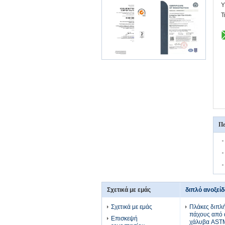
Υ
Τ
Πε
Σχετικά με εμάς
διπλό ανοξεί
Σχετικά με εμάς
Πλάκες διπλ
πάχους από 
Επισκεψή
χάλυβα AST