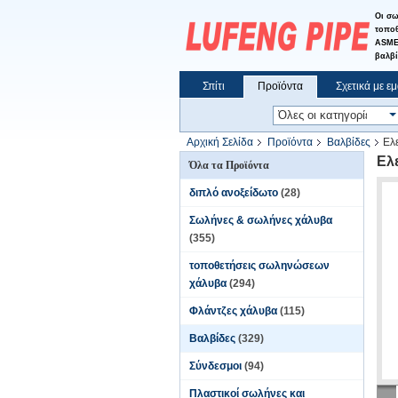
Οι σω
τοποθ
ASME 
βαλβί
Σπίτι
Προϊόντα
Σχετικά με ε
Ειδήσεις
Αρχική Σελίδα
Προϊόντα
Βαλβίδες
Ελ
Ελ
Όλα τα Προϊόντα
διπλό ανοξείδωτο
(28)
Σωλήνες & σωλήνες χάλυβα
(355)
τοποθετήσεις σωληνώσεων
χάλυβα
(294)
Φλάντζες χάλυβα
(115)
Βαλβίδες
(329)
Σύνδεσμοι
(94)
Πλαστικοί σωλήνες και