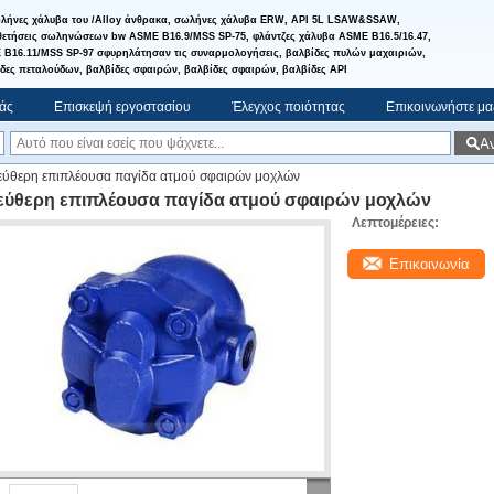
λήνες χάλυβα του /Alloy άνθρακα, σωλήνες χάλυβα ERW, API 5L LSAW&SSAW,
ετήσεις σωληνώσεων bw ASME B16.9/MSS SP-75, φλάντζες χάλυβα ASME B16.5/16.47,
B16.11/MSS SP-97 σφυρηλάτησαν τις συναρμολογήσεις, βαλβίδες πυλών μαχαιριών,
δες πεταλούδων, βαλβίδες σφαιρών, βαλβίδες σφαιρών, βαλβίδες API
μάς
Επισκεψή εργοστασίου
Έλεγχος ποιότητας
Επικοινωνήστε μα
Α
εύθερη επιπλέουσα παγίδα ατμού σφαιρών μοχλών
εύθερη επιπλέουσα παγίδα ατμού σφαιρών μοχλών
Λεπτομέρειες:
Επικοινωνία