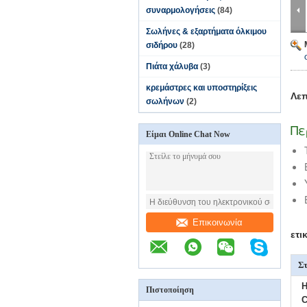
συναρμολογήσεις
(84)
Σωλήνες & εξαρτήματα όλκιμου
σιδήρου
(28)
Πιάτα χάλυβα
(3)
κρεμάστρες και υποστηρίξεις
Λεπ
σωλήνων
(2)
Πε
Είμαι Online Chat Now
Επικοινωνία
ετι
Στ
H
Πιστοποίηση
C