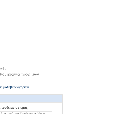
πλεξ
 βιομηχανία τροφίμων
ση μολυβιών αγοριών
απευθείας σε εμάς