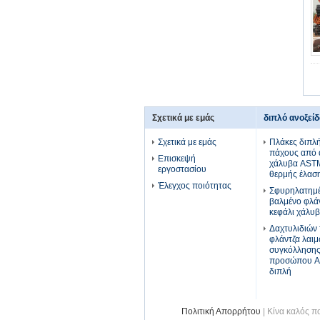
Σχετικά με εμάς
διπλό ανοξεί
Σχετικά με εμάς
Πλάκες διπλ
πάχους από 
Επισκεψή
χάλυβα AST
εργοστασίου
θερμής έλασ
Έλεγχος ποιότητας
Σφυρηλατημέ
βαλμένο φλάν
κεφάλι χάλυ
Δαχτυλιδιών
φλάντζα λαι
συγκόλλησης
προσώπου A
διπλή
Πολιτική Απορρήτου
| Κίνα καλός π