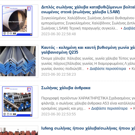
Διπλός σωλήνας χάλυβα καταβυθιζόμενων βολτα
ενωμένος στενά (σωλήνας χάλυβα LSAW)
Συγκολλημένος Χαλύβδινος Σωλήνας Διπλού Βυθισμένου
εμπορεύματος Συγκολλημένος Χαλύβδινος Σωλήνας Διπλ
Σωλήνας LSAW) Τεχνική παραγωγής συγκολλ...
Διαβάσ
2023-06-30 22:58:48
Καυτός - κυλημένη και καυτή βυθισμένη γωνία χ
γαλβανισμένη Q235
Όνομα χάλυβα: Χάλυβας γωνίας, γωνία χάλυβα Τύπος γωνι
γωνίας πάχους(Χάλυβας γωνίας Η διαμορφωμένος Λ χάλυ
γωνίας άνισος-ποδιών)III...
Διαβάστε περισσότερα
Κ
2023-06-30 22:58:23
Σωλήνας χάλυβα άνθρακα
Περιγραφή προϊόντων ΧΑΡΑΚΤΗΡΙΣΤΙΚΑ Σχεδιασμένος για 
φλάντζα, ο σωλήνας χάλυβα άνθρακα A53 είναι κατάλληλο
ορισμένες χημικές και μηχ...
Διαβάστε περισσότερα
Κ
2023-06-30 22:53:55
lufeng σωλήνας ήπιου χάλυβα/σωλήνας ήπιου χ