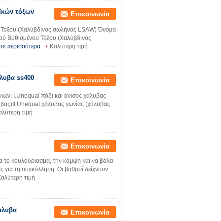
ϊκών τόξων
Επικοινωνία
 Τόξου (Χαλύβδινος σωλήνας LSAW) Όνομα
ού Βυθισμένου Τόξου (Χαλύβδινος
τε περισσότερα
Καλύτερη τιμή
άλυβα ss400
Επικοινωνία
ών: I.Unequal πόδι και άνισος χάλυβας
βας)II.Unequal χάλυβας γωνίας (χάλυβας
αλύτερη τιμή
Επικοινωνία
το κουλούριασμα, την κάμψη και να βάλει
ς για τη συγκόλληση. Οι βαθμοί δείχνουν
αλύτερη τιμή
άλυβα
Επικοινωνία