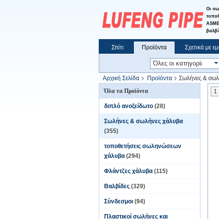
Οι σω
τοποθ
ASME 
βαλβί
Σπίτι
Προϊόντα
Σχετικά με ε
Ειδήσεις
Αρχική Σελίδα
Προϊόντα
Σωλήνες & σωλ
Όλα τα Προϊόντα
1
διπλό ανοξείδωτο
(28)
Σωλήνες & σωλήνες χάλυβα
(355)
τοποθετήσεις σωληνώσεων
χάλυβα
(294)
Φλάντζες χάλυβα
(115)
Βαλβίδες
(329)
Σύνδεσμοι
(94)
Πλαστικοί σωλήνες και