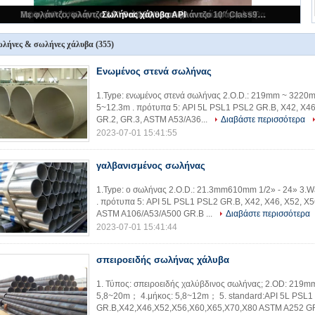
Στρογγυλό σωλήνα από αδιάβροχο σωλήνα από κράμα ASTM A335 P91
λήνες & σωλήνες χάλυβα
(355)
Ενωμένος στενά σωλήνας
1.Type: ενωμένος στενά σωλήνας 2.O.D.: 219mm ~ 3220m
5~12.3m . πρότυπα 5: API 5L PSL1 PSL2 GR.B, X42, X46
GR.2, GR.3, ASTM A53/A36...
Διαβάστε περισσότερα
2023-07-01 15:41:55
γαλβανισμένος σωλήνας
1.Type: ο σωλήνας 2.O.D.: 21.3mm610mm 1/2» - 24» 3.
. πρότυπα 5: API 5L PSL1 PSL2 GR.B, X42, X46, X52, X5
ASTM A106/A53/A500 GR.B ...
Διαβάστε περισσότερα
2023-07-01 15:41:44
σπειροειδής σωλήνας χάλυβα
1. Τύπος: σπειροειδής χαλύβδινος σωλήνας; 2.OD: 219
5,8~20m； 4.μήκος: 5,8~12m； 5. standard:API 5L PSL1
GR.B,X42,X46,X52,X56,X60,X65,X70,X80 ASTM A252 GR.