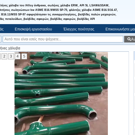
λήνες χάλυβα του /Alloy άνθρακα, σωλήνες χάλυβα ERW, API 5L LSAW&SSAW,
ετήσεις σωληνώσεων bw ASME B16.9/MSS SP-75, φλάντζες χάλυβα ASME B16.5/16.47,
B16.11/MSS SP-97 σφυρηλάτησαν τις συναρμολογήσεις, βαλβίδες πυλών μαχαιριών,
δες πεταλούδων, βαλβίδες σφαιρών, βαλβίδες σφαιρών, βαλβίδες API
μάς
Επισκεψή εργοστασίου
Έλεγχος ποιότητας
Επικοινωνήστε μα
Α
ήνες χάλυβα
2
3
4
5