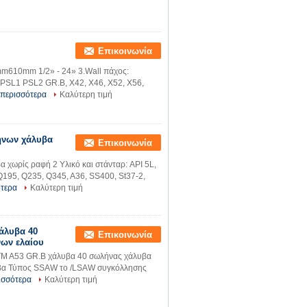
Επικοινωνία
mm610mm 1/2» - 24» 3.Wall πάχος:
PSL1 PSL2 GR.B, X42, X46, X52, X56,
 περισσότερα
Καλύτερη τιμή
λήνων χάλυβα
Επικοινωνία
χωρίς ραφή 2 Υλικό και στάνταρ: API 5L,
195, Q235, Q345, A36, SS400, St37-2,
ότερα
Καλύτερη τιμή
άλυβα 40
Επικοινωνία
ων ελαίου
STM A53 GR.B χάλυβα 40 σωλήνας χάλυβα
βα Τύπος SSAW το /LSAW συγκόλλησης
ισσότερα
Καλύτερη τιμή