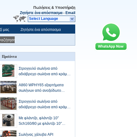
Πωλήσεις & Υποστήριξη
Ζητήστε ένα απόσπασμα
-
Email
Select Language
ζί μας
Ζητήστε ένα απόσπασμα
ναζήτηση
Προϊόντα
Στρογγυλό σωλήνα από
αδιάβροχο σωλήνα από κράμα
ASTM A335 P91
Α860 WPHY65 εξαρτήματα
σωλήνων από ανοξείδωτο
χάλυβα
Στρογγυλό σωλήνα από
αδιάβροχο σωλήνα από κράμα
ASTM A335 P91
Με φλάντζο, φλάντζο 10′′
Sch160/80 με φλάντζο 10′′
Class900/600 WN
Σωλήνας χάλυβα API