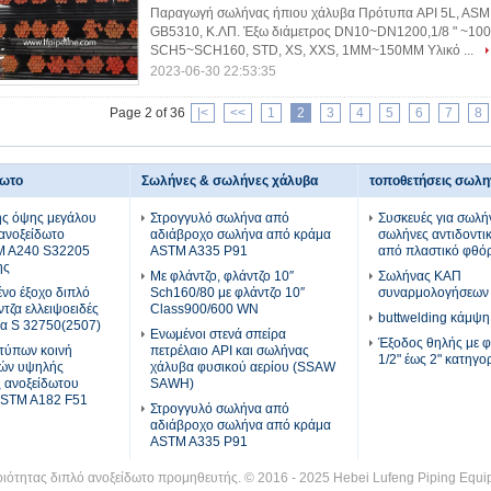
Παραγωγή σωλήνας ήπιου χάλυβα Πρότυπα API 5L, ASME
GB5310, Κ.ΛΠ. Έξω διάμετρος DN10~DN1200,1/8 " ~1
SCH5~SCH160, STD, XS, XXS, 1MM~150MM Υλικό ...
2023-06-30 22:53:35
Page 2 of 36
|<
<<
1
2
3
4
5
6
7
8
δωτο
Σωλήνες & σωλήνες χάλυβα
ής όψης μεγάλου
Στρογγυλό σωλήνα από
Συσκευές για σωλήν
ανοξείδωτο
αδιάβροχο σωλήνα από κράμα
σωλήνες αντιδοντι
M A240 S32205
ASTM A335 P91
από πλαστικό φθό
ης
Με φλάντζο, φλάντζο 10′′
Σωλήνας ΚΑΠ
νο έξοχο διπλό
Sch160/80 με φλάντζο 10′′
συναρμολογήσεων 
τζα ελλειψοειδές
Class900/600 WN
buttwelding κάμψη
βα S 32750(2507)
Ενωμένοι στενά σπείρα
Έξοδος θηλής με φ
 τύπων κοινή
πετρέλαιο API και σωλήνας
1/2" έως 2" κατηγ
μών υψηλής
χάλυβα φυσικού αερίου (SSAW
 ανοξείδωτου
SAWH)
STM A182 F51
Στρογγυλό σωλήνα από
αδιάβροχο σωλήνα από κράμα
ASTM A335 P91
οιότητας διπλό ανοξείδωτο προμηθευτής. © 2016 - 2025 Hebei Lufeng Piping Equipm