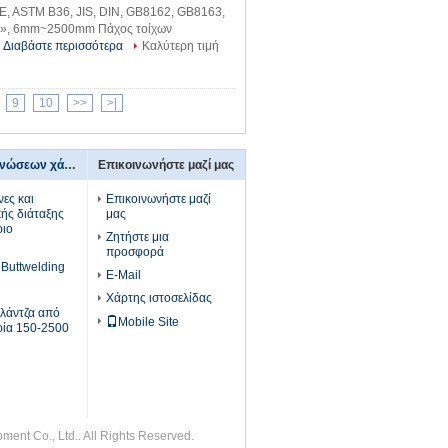
, ASTM B36, JIS, DIN, GB8162, GB8163,
00», 6mm~2500mm Πάχος τοίχων
Διαβάστε περισσότερα
Καλύτερη τιμή
9
10
>>
>|
τοποθετήσεις σωληνώσεων χάλυβα
Επικοινωνήστε μαζί μας
ες και
Επικοινωνήστε μαζί
κής διάταξης
μας
ριο
Ζητήστε μια
προσφορά
Buttwelding
E-Mail
Χάρτης ιστοσελίδας
λάντζα από
Mobile Site
ορία 150-2500
ent Co., Ltd.. All Rights Reserved.