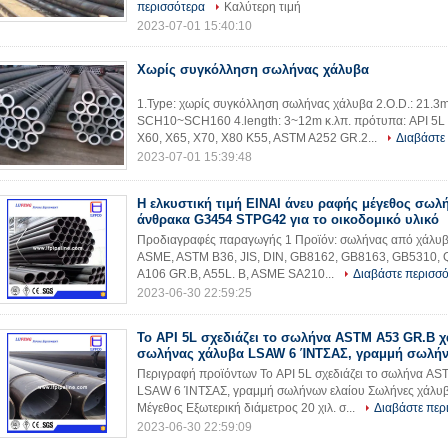
περισσότερα
Καλύτερη τιμή
2023-07-01 15:40:10
Χωρίς συγκόλληση σωλήνας χάλυβα
1.Type: χωρίς συγκόλληση σωλήνας χάλυβα 2.O.D.: 21.3
SCH10~SCH160 4.length: 3~12m κ.λπ. πρότυπα: API 5L 
X60, X65, X70, X80 K55, ASTM A252 GR.2...
Διαβάστε
2023-07-01 15:39:48
Η ελκυστική τιμή ΕΙΝΑΙ άνευ ραφής μέγεθος σω
άνθρακα G3454 STPG42 για το οικοδομικό υλικό
Προδιαγραφές παραγωγής 1 Προϊόν: σωλήνας από χάλυβα 
ASME, ASTM B36, JIS, DIN, GB8162, GB8163, GB5310, Q
A106 GR.B, A55L. B, ASME SA210...
Διαβάστε περισσ
2023-06-30 22:59:25
Το API 5L σχεδιάζει το σωλήνα ASTM A53 GR.B χ
σωλήνας χάλυβα LSAW 6 ΊΝΤΣΑΣ, γραμμή σωλήν
Περιγραφή προϊόντων Το API 5L σχεδιάζει το σωλήνα A
LSAW 6 ΊΝΤΣΑΣ, γραμμή σωλήνων ελαίου Σωλήνες χάλυ
Μέγεθος Εξωτερική διάμετρος 20 χιλ. σ...
Διαβάστε περ
2023-06-30 22:59:09